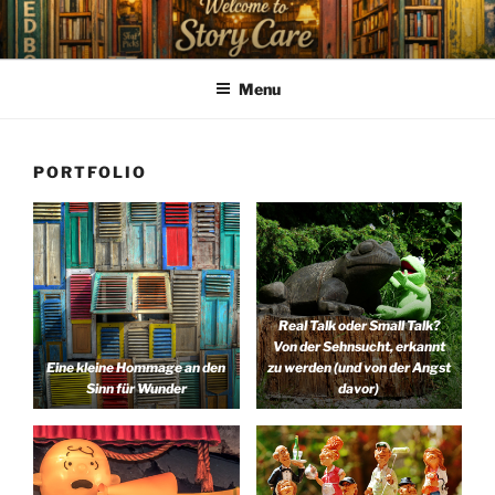
Skip
to
content
Menu
PORTFOLIO
Real Talk oder Small Talk?
Von der Sehnsucht, erkannt
Eine kleine Hommage an den
zu werden (und von der Angst
Sinn für Wunder
davor)